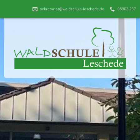
sekretariat@waldschule-leschede.de
05903 237