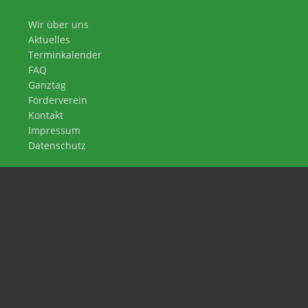
Wir über uns
Aktuelles
Terminkalender
FAQ
Ganztag
Förderverein
Kontakt
Impressum
Datenschutz
Waldschule Leschede
An der Waldschule 8
48488 Emsbüren
05903 237
sekretariat@waldschule-leschede.de