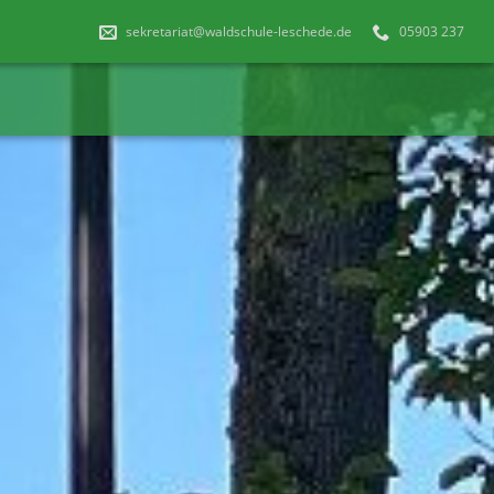
sekretariat@waldschule-leschede.de
05903 237