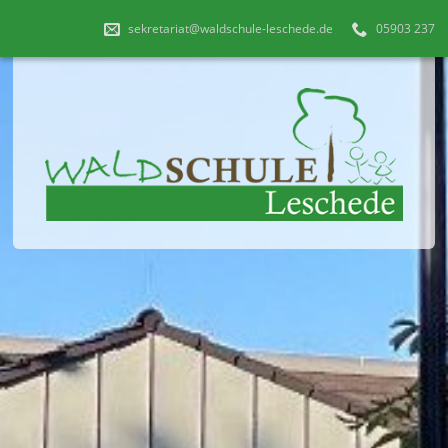
sekretariat@waldschule-leschede.de
05903 237