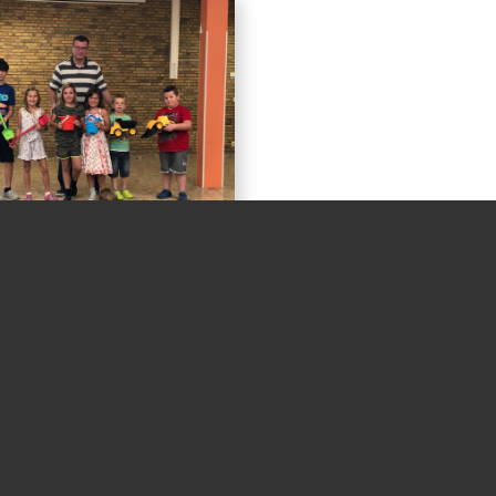
Waldschule Leschede
An der Waldschule 8
48488 Emsbüren
05903 237