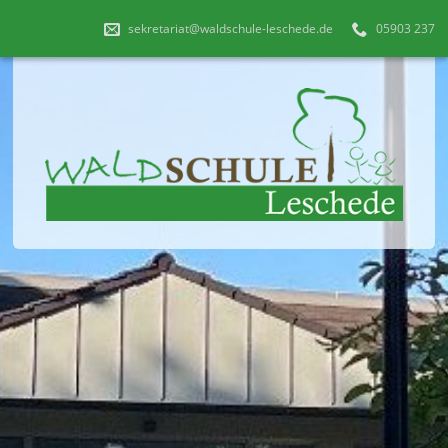
sekretariat@waldschule-leschede.de
05903 237