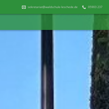
sekretariat@waldschule-leschede.de
05903 237