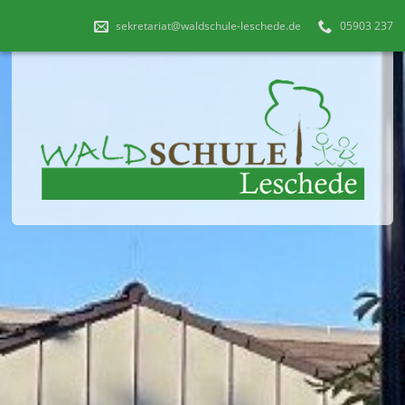
sekretariat@waldschule-leschede.de
05903 237