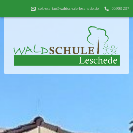
sekretariat@waldschule-leschede.de
05903 237