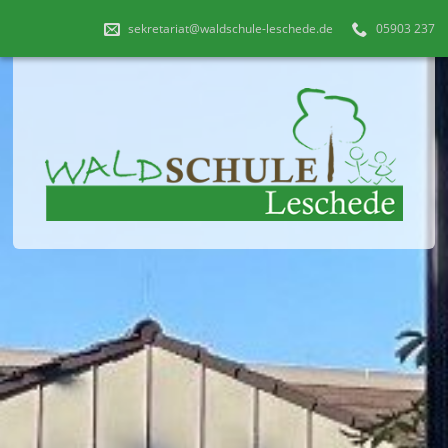
sekretariat@waldschule-leschede.de
05903 237