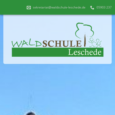
sekretariat@waldschule-leschede.de
05903 237