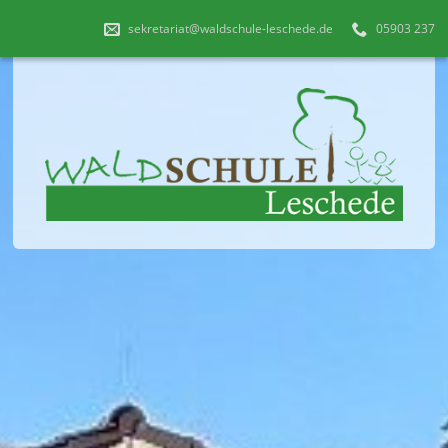
sekretariat@waldschule-leschede.de
05903 237