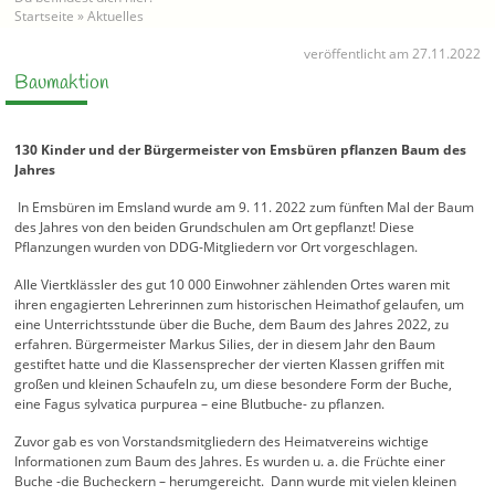
Startseite
»
Aktuelles
veröffentlicht am 27.11.2022
Baumaktion
130 Kinder und der Bürgermeister von Emsbüren pflanzen Baum des
Jahres
In Emsbüren im Emsland wurde am 9. 11. 2022 zum fünften Mal der Baum
des Jahres von den beiden Grundschulen am Ort gepflanzt! Diese
Pflanzungen wurden von DDG-Mitgliedern vor Ort vorgeschlagen.
Alle Viertklässler des gut 10 000 Einwohner zählenden Ortes waren mit
ihren engagierten Lehrerinnen zum historischen Heimathof gelaufen, um
eine Unterrichtsstunde über die Buche, dem Baum des Jahres 2022, zu
erfahren. Bürgermeister Markus Silies, der in diesem Jahr den Baum
gestiftet hatte und die Klassensprecher der vierten Klassen griffen mit
großen und kleinen Schaufeln zu, um diese besondere Form der Buche,
eine Fagus sylvatica purpurea – eine Blutbuche- zu pflanzen.
Zuvor gab es von Vorstandsmitgliedern des Heimatvereins wichtige
Informationen zum Baum des Jahres. Es wurden u. a. die Früchte einer
Buche -die Bucheckern – herumgereicht.
Dann wurde mit vielen kleinen