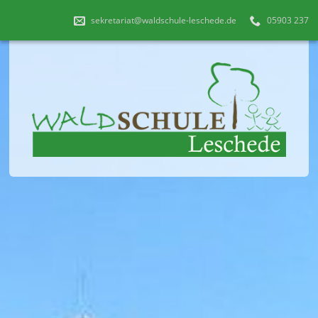
sekretariat@waldschule-leschede.de
05903 237