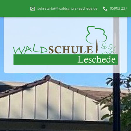
sekretariat@waldschule-leschede.de
05903 237