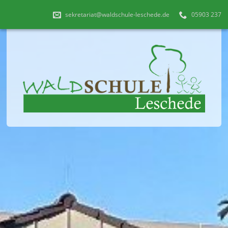
sekretariat@waldschule-leschede.de
05903 237