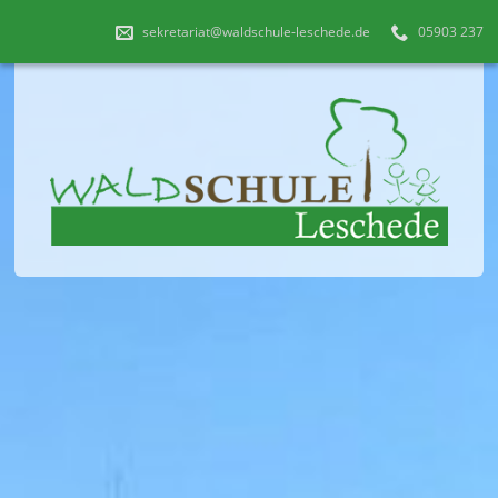
sekretariat@waldschule-leschede.de
05903 237