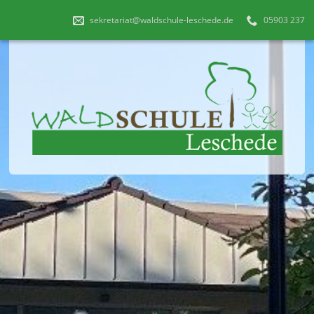
sekretariat@waldschule-leschede.de
05903 237