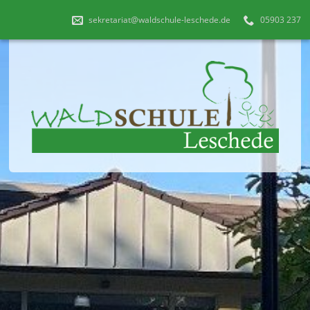
sekretariat@waldschule-leschede.de
05903 237