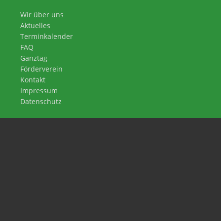
Wir über uns
Aktuelles
Terminkalender
FAQ
Ganztag
Förderverein
Kontakt
Impressum
Datenschutz
Waldschule Leschede
An der Waldschule 8
48488 Emsbüren
05903 237
sekretariat@waldschule-leschede.de