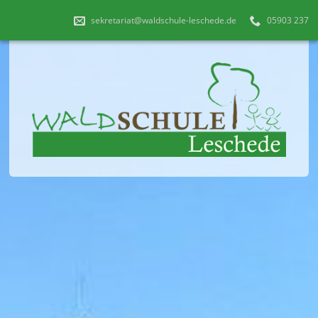
sekretariat@waldschule-leschede.de
05903 237